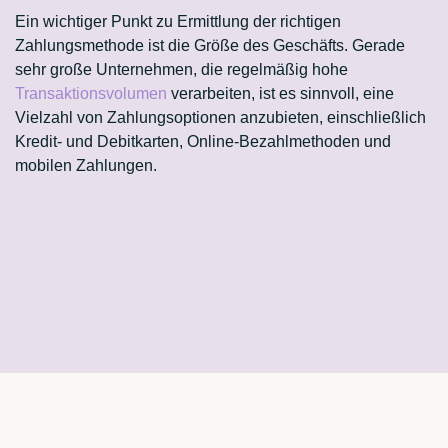
Ein wichtiger Punkt zu Ermittlung der richtigen
Zahlungsmethode ist die Größe des Geschäfts. Gerade
sehr große Unternehmen, die regelmäßig hohe
Transaktionsvolumen
verarbeiten, ist es sinnvoll, eine
Vielzahl von Zahlungsoptionen anzubieten, einschließlich
Kredit- und Debitkarten, Online-Bezahlmethoden und
mobilen Zahlungen.